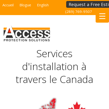
Request a Free Est
Accueil
Blogue
English
(289) 769-9507
(514) 
Services
d'installation à
travers le Canada